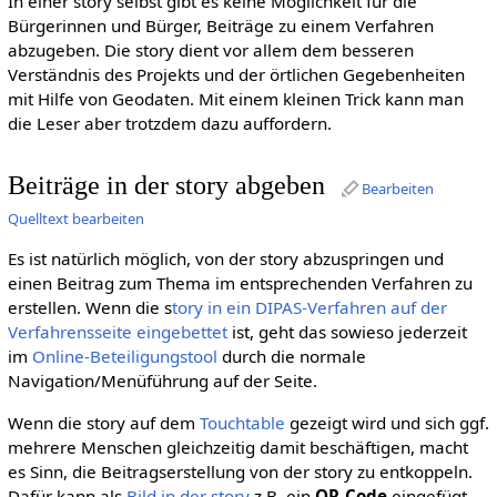
In einer story selbst gibt es keine Möglichkeit für die
Bürgerinnen und Bürger, Beiträge zu einem Verfahren
abzugeben. Die story dient vor allem dem besseren
Verständnis des Projekts und der örtlichen Gegebenheiten
mit Hilfe von Geodaten. Mit einem kleinen Trick kann man
die Leser aber trotzdem dazu auffordern.
Beiträge in der story abgeben
Bearbeiten
Quelltext bearbeiten
Es ist natürlich möglich, von der story abzuspringen und
einen Beitrag zum Thema im entsprechenden Verfahren zu
erstellen. Wenn die s
tory in ein DIPAS-Verfahren auf der
Verfahrensseite eingebettet
ist, geht das sowieso jederzeit
im
Online-Beteiligungstool
durch die normale
Navigation/Menüführung auf der Seite.
Wenn die story auf dem
Touchtable
gezeigt wird und sich ggf.
mehrere Menschen gleichzeitig damit beschäftigen, macht
es Sinn, die Beitragserstellung von der story zu entkoppeln.
Dafür kann als
Bild in der story
z.B. ein
QR-Code
eingefügt