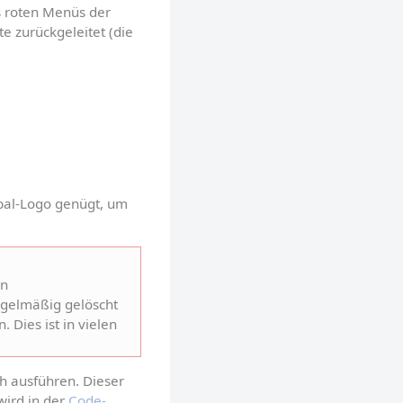
s roten Menüs der 
e zurückgeleitet (die 
pal-Logo genügt, um 
n 
egelmäßig gelöscht 
ies ist in vielen 
 ausführen. Dieser 
wird in der 
Code-