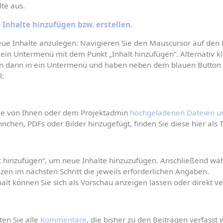
lte aus.
 
Inhalte hinzufügen bzw. erstellen
.
e Inhalte anzulegen: Navigieren Sie den Mauscursor auf den Re
ein Untermenü mit dem Punkt „Inhalt hinzufügen“. Alternativ kli
gen dann in ein Untermenü und haben neben dem blauen Button "
l:
alle von Ihnen oder dem Projektadmin 
hochgeladenen Dateien u
chen, PDFs oder Bilder hinzugefügt, finden Sie diese hier als T
lt hinzufügen“, um neue Inhalte hinzuzufügen. Anschließend wähl
zen im nächsten Schritt die jeweils erforderlichen Angaben.
halt können Sie sich als Vorschau anzeigen lassen oder direkt ve
en Sie alle 
Kommentare
, die bisher zu den Beiträgen verfasst