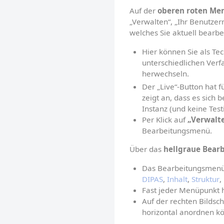
Auf der 
oberen roten Men
„Verwalten“, „Ihr Benutzer
welches Sie aktuell bearbe
Hier können Sie als Te
unterschiedlichen Verf
herwechseln.
Der „Live“-Button hat f
zeigt an, dass es sich 
Instanz (und keine Test
Per Klick auf 
„Verwalt
Bearbeitungsmenü.
Über das 
hellgraue
Bear
Das Bearbeitungsmenü
DIPAS
, 
Inhalt
, 
Struktur
, 
Fast jeder Menüpunkt h
Auf der rechten Bildsch
horizontal anordnen k