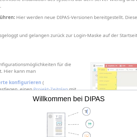
.
führen:
 Hier werden neue DIPAS-Versionen bereitgestellt. Dieser 
sgeloggt und gelangen zurück zur Login-Maske auf der Startseit
nfigurationsmöglichkeiten für die 
t. Hier kann man
rte konfigurieren
 (
festlegen, einen 
Projekt-Zeitplan
 mit 
umen erstellen, das 
Projektgebiet auf 
Menü: DIPAS Konfigura
Willkommen bei DIPAS
 die 
Startseite
 mit Leben füllen, 
 abgegeben werden können, die 
konfigurieren, 
Komponenten für die Seitenleiste im Frontend e
), das 
Menü für die Benutzer einstellen
, Trackingoptionen festl
ellen
 und im laufenden Verfahren oder nach Abschluss die 
Date