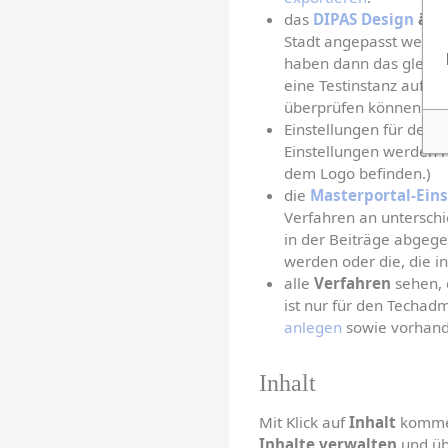
das 
DIPAS Design
 änd
Stadt angepasst werden 
haben dann das gleiche
eine Testinstanz aufge
überprüfen können. Bi
Einstellungen für den 
D
Einstellungen werden hi
dem Logo befinden.)
die 
Masterportal-Ein
Verfahren an unterschie
in der Beiträge abgegeb
werden oder die, die i
alle 
Verfahren
 sehen, 
ist nur für den Techadm
anlegen
 sowie vorhand
Inhalt
Mit Klick auf 
Inhalt
 kommen
Inhalte verwalten
 und ü