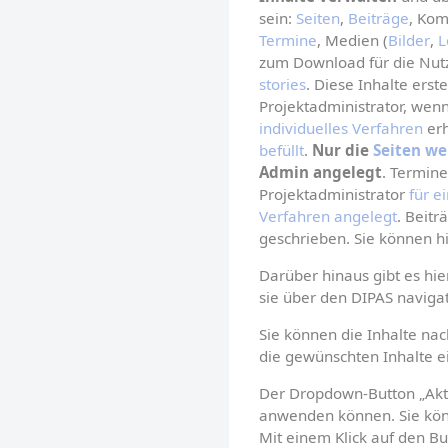
sein: 
Seiten
, 
Beiträge
, Ko
Termine
, Medien (
Bilder
, 
L
zum Download für die Nutz
stories
. Diese Inhalte erste
Projektadministrator, wen
individuelles Verfahren
 er
befüllt
. 
Nur die 
Seiten we
Admin angelegt
. Termin
Projektadministrator 
für e
Verfahren angelegt
. Beit
geschrieben. Sie können hi
Darüber hinaus gibt es hie
sie über den DIPAS naviga
Sie können die Inhalte nach
die gewünschten Inhalte e
Der Dropdown-Button „Akti
anwenden können. Sie könne
Mit einem Klick auf den B