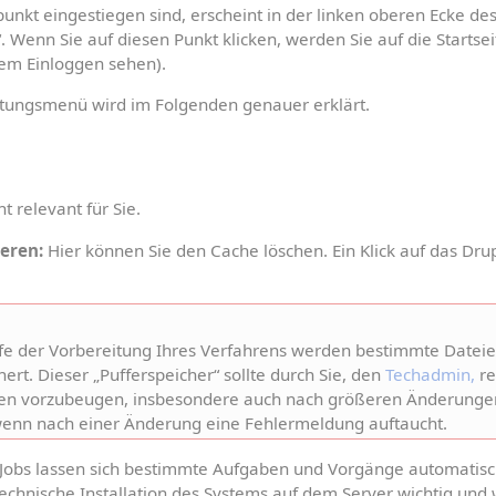
nkt eingestiegen sind, erscheint in der linken oberen Ecke de
 Wenn Sie auf diesen Punkt klicken, werden Sie auf die Startseit
 dem Einloggen sehen).
itungsmenü wird im Folgenden genauer erklärt.
ht relevant für Sie.
eeren:
 Hier können Sie den Cache löschen. Ein Klick auf das Dru
fe der Vorbereitung Ihres Verfahrens werden bestimmte Dateie
rt. Dieser „Pufferspeicher“ sollte durch Sie, den 
Techadmin,
 r
n vorzubeugen, insbesondere auch nach größeren Änderungen. D
wenn nach einer Änderung eine Fehlermeldung auftaucht.
nJobs lassen sich bestimmte Aufgaben und Vorgänge automatisch
 technische Installation des Systems auf dem Server wichtig und 