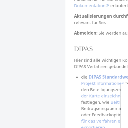
Dokumentation
 erläutert
Aktualisierungen durch
relevant für Sie.
Abmelden:
 Sie werden au
DIPAS
Hier sind alle wichtigen Ko
DIPAS Verfahren gebündel
die 
DIPAS Standardwe
Projektinformationen
 
den Beteiligungszeiträ
der Karte einzeichnen
,
festlegen, wie 
Beiträge
Beitragseingabemaske 
oder Feedbackoptionen
für das Verfahren einst
exportieren
.