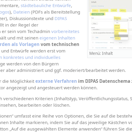
mmentare, 
städtebauliche Entwürfe
, 
ogos
), 
Dateien
 (PDFs als Bereitstellung 
er), Diskussionstexte und 
DIPAS 
llt in der Regel der 
n er sein vom Techadmin 
vorbereitetes 
hält und mit seinen 
eigenen Inhalten 
rden als Vorlagen
 vom technischen 
e und Entwürfe werden erst vom 
Menü: Inhalt
in konkretes und individuelles 
räge werden von den Bürgern 
er aber administriert und ggf. moderiert/bearbeitet werden.
r die Möglichkeit 
externe Verfahren
 im DIPAS Datenschema 
tor angezeigt und angesteuert werden können.
 verschiedenen Kriterien (Inhaltstyp, Veröffentlichungsstatus, S
insehen, bearbeiten oder löschen.
onen“ umfasst eine Reihe von Optionen, die Sie auf die besteh
n Inhalte markieren, indem Sie auf das jeweilige Kästchen vor 
utton „Auf die ausgewählten Elemente anwenden“ führen Sie die