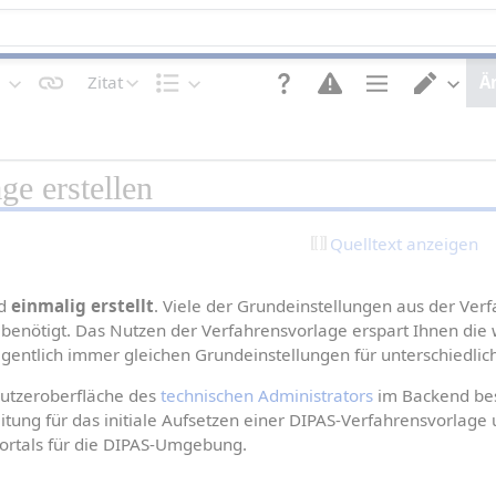
Zitat
Ä
T
S
S
E
e
t
e
d
x
r
i
i
t
u
t
t
ge erstellen
g
k
e
o
e
t
n
r
s
u
o
w
t
r
p
e
Quelltext anzeigen
a
t
c
l
i
h
t
o
s
e
n
e
d 
einmalig erstellt
. Viele der Grundeinstellungen aus der Ver
n
e
l
benötigt. Das Nutzen der Verfahrensvorlage erspart Ihnen die 
n
n
eigentlich immer gleichen Grundeinstellungen für unterschiedlic
nutzeroberfläche des 
technischen Administrators
 im Backend bes
leitung für das initiale Aufsetzen einer DIPAS-Verfahrensvorlage u
ortals für die DIPAS-Umgebung.