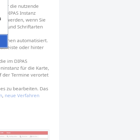
 für die nutzende 
er DIPAS Instanz 
u
st werden, wenn Sie 
n und Schriftarten 
tionen automatisiert. 
ußleiste oder hinter 
die im DIPAS 
instanz für die Karte, 
 der Termine verortet 
es zu bearbeiten. Das 
n
, 
neue Verfahren 