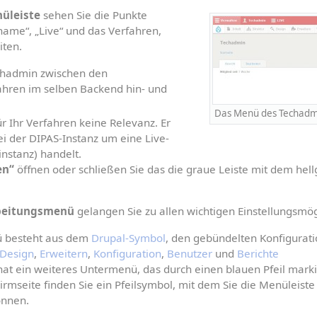
üleiste
 sehen Sie die Punkte 
name“, „Live“ und das Verfahren, 
iten.
chadmin zwischen den 
ahren im selben Backend hin- und 
Das Menü des Techadm
ür Ihr Verfahren keine Relevanz. Er 
bei der DIPAS-Instanz um eine Live-
instanz) handelt.
en“
 öffnen oder schließen Sie das die graue Leiste mit dem hell
beitungsmenü
 gelangen Sie zu allen wichtigen Einstellungsmög
 besteht aus dem 
Drupal-Symbol
, den gebündelten Konfigurati
Design
, 
Erweitern
, 
Konfiguration
, 
Benutzer
 und 
Berichte
at ein weiteres Untermenü, das durch einen blauen Pfeil markie
irmseite finden Sie ein Pfeilsymbol, mit dem Sie die Menüleiste 
önnen.