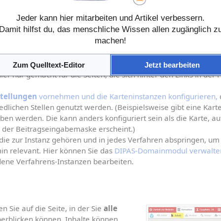
ern
: Farben, Schriftarten und Bilder (Favicon und Logos) können
Jeder kann hier mitarbeiten und Artikel verbessern.
(das wird für die ganze Instanz festgelegt. Alle Verfahren dies
Damit hilfst du, das menschliche Wissen allen zugänglich z
 Design.) Das DIPAS Design sollte erst dann festgelegt/angepas
machen!
setzt haben, in der Sie im Frontend das Zusammenspiel der Farbe
tte nicht verwechseln mit dem Menüpunkt 
Design
.
IPAS navigator
 vornehmen (der navigator holt sich die Informa
Zum Quelltext-Editor
Jetzt bearbeiten
er nur gemacht für die Seiten, die sich hinter den Links in der F
stellungen
 vornehmen und die Karteninstanzen konfigurieren,
 
dlichen Stellen genutzt werden. (Beispielsweise gibt eine Karten
en werden. Die kann anders konfiguriert sein als die Karte, auf
n der Beitragseingabemaske erscheint.)
die zur Instanz gehören und in jedes Verfahren abspringen, um 
in relevant. Hier können Sie das 
DIPAS-Domainmodul verwalte
ene Verfahrens-Instanzen bearbeiten.
 Sie auf die Seite, in der Sie 
alle 
berblicken können. Inhalte können 