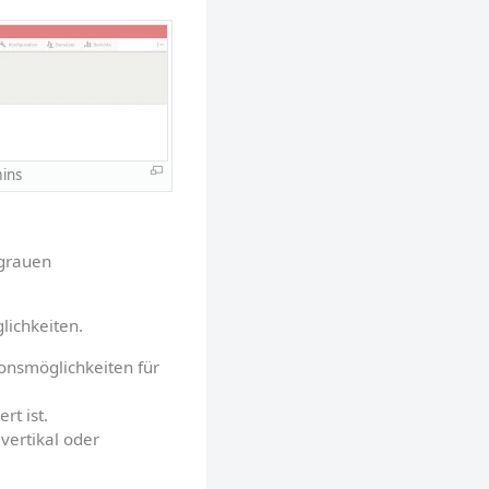
ins
grauen 
lichkeiten.
onsmöglichkeiten für 
rt ist.
vertikal oder 