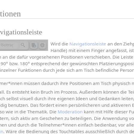
tionen
vigationsleiste
Wird die 
Navigationsleiste
 an den Ziehp
Handle) mit einem Finger angefasst, ist
 an die dafür vorgesehenen Positionen verschieben. Die Leiste 
90° bzw. 180° entsprechend der gewünschten Platzierungsposit
zelner Funktionen durch jede sich am Tisch befindliche Person
hmer*innen müssen dadurch ihre Positionen am Tisch physisch n
ll. Es entsteht kein Bruch im Prozess. Außerdem können die Te
h selbst visuell durch ihre eigenen Ideen und Gedanken leiten, 
dig benutzen. Das fördert einen persönlicheren und aktiveren E
 wie in die Thematik. Die 
Moderation
 kann mit Hilfe dieser Fu
rn, sich aktiv am Geschehen zu beteiligen. Die Anwendung von
ehen und durch die Teilnehmer*innen einfach bedienbar, vor all
in
. Wäre die Bedienung des Touchtables ausschließlich durch de