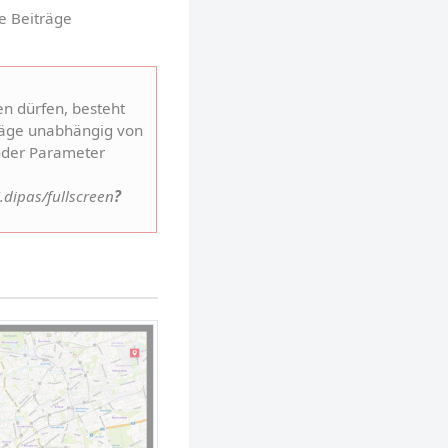
e Beiträge 
 dürfen, besteht 
träge unabhängig von 
nder Parameter 
ipas/fullscreen
?