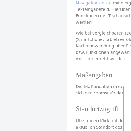
Navigationsleiste
 mit eini
Texteingabefeld. Hierüber 
Funktionen der Tischansich
werden.
Wie bei vergleichbaren te
(Smartphone, Tablet) erfolg
Kartenanwendung über Fing
bzw. Funktionen angewählt
Ansicht gedreht werden.
Maßangaben
Die Maßangaben in der unt
sich der Zoomstufe der Ans
Standortzugriff
Über einen Klick mit der F
aktuellen Standort des Tou