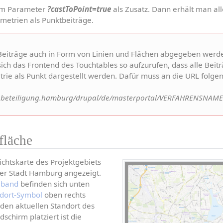
em Parameter 
?castToPoint=true
 als Zusatz. Dann erhält man all
etrien als Punktbeiträge.
eiträge auch in Form von Linien und Flächen abgegeben werden
sich das Frontend des Touchtables so aufzurufen, dass alle Bei
trie als Punkt dargestellt werden. Dafür muss an die URL folge
beteiligung.hamburg/drupal/de/masterportal/VERFAHRENSNAME.d
fläche
chtskarte des Projektgebiets 
 der Stadt Hamburg angezeigt. 
ßband
 befinden sich unten 
dort-Symbol
 oben rechts 
 den aktuellen Standort des 
dschirm platziert ist die 