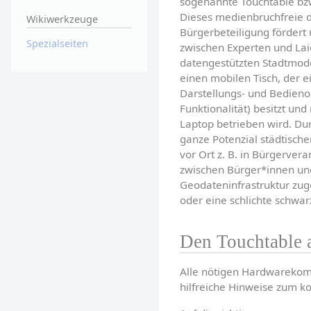
sogenannte Touchtable bzw
Dieses medienbruchfreie di
Wikiwerkzeuge
Bürgerbeteiligung fördert 
Spezialseiten
zwischen Experten und Laie
datengestützten Stadtmodel
einen mobilen Tisch, der ei
Darstellungs- und Bedienob
Funktionalität) besitzt und
Laptop betrieben wird. Du
ganze Potenzial städtische
vor Ort z. B. in Bürgerve
zwischen Bürger*innen un
Geodateninfrastruktur zugeg
oder eine schlichte schwar
Den Touchtable a
Alle nötigen Hardwarekomp
hilfreiche Hinweise zum ko