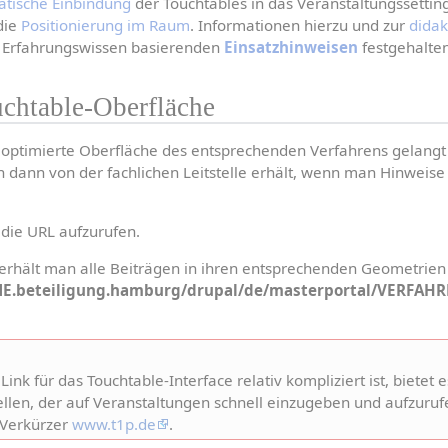
tische Einbindung
 der Touchtables in das Veranstaltungssetting
ie 
Positionierung im Raum
. Informationen hierzu und zur 
didak
f Erfahrungswissen basierenden 
Einsatzhinweisen
 festgehalte
uchtable-Oberfläche
e optimierte Oberfläche des entsprechenden Verfahrens gelangt
 dann von der fachlichen Leitstelle erhält, wenn man Hinweise 
 die URL aufzurufen.
E.beteiligung.hamburg/drupal/de/masterportal/VERFAHR
Link für das Touchtable-Interface relativ kompliziert ist, bietet es
ellen, der auf Veranstaltungen schnell einzugeben und aufzuruf
Verkürzer 
www.t1p.de
.