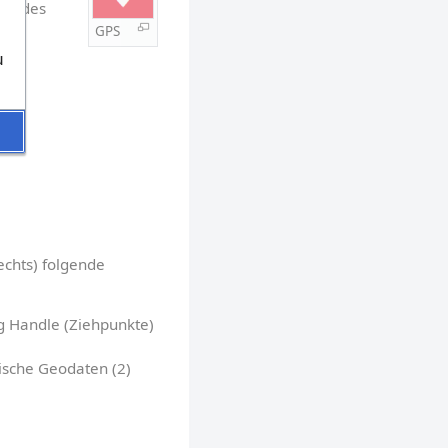
ng des 
GPS
u
echts) folgende 
g Handle (Ziehpunkte) 
ische Geodaten (2)