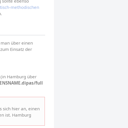
 sollte ebenso 
tisch-methodischen 
n.
 man über einen 
zum Einsatz der 
1. Die normale URL. Dann erhält man alle Beiträgen in ihren entsprechenden Geometrien (in Hamburg über 
ENSNAME.dipas/full
 sich hier an, einen 
en ist. Hamburg 