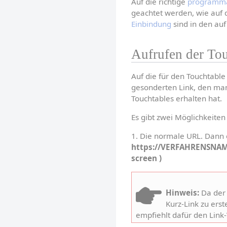
Auf die richtige 
programma
geachtet werden, wie auf d
Einbindung
 sind in den au
Aufrufen der To
Auf die für den Touchtabl
gesonderten Link, den man
Touchtables erhalten hat.
Es gibt zwei Möglichkeiten
https://VERFAHRENSNAM
screen
 )
Hinweis:
 Da der 
Kurz-Link zu erst
empfiehlt dafür den Link-