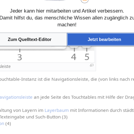
ren, an dem sich die Teilnehmer*innen zum Zeitpunkt der Nutzu
Jeder kann hier mitarbeiten und Artikel verbessern.
Damit hilfst du, das menschliche Wissen allen zugänglich z
machen!
Zum Quelltext-Editor
Jetzt bearbeiten
sleiste
chtable-Instanz ist die Navigationsleiste, die (von links nach r
vigationsleiste
 an jede Seite des Touchtables mit Hilfe der Dra
ltung von Layern im 
Layerbaum
 mit Informationen durch städt
Texteingabe und Such-Button (3)
ion
 (4)