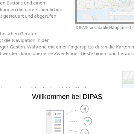
gen Buttons und einem 
können die unterschiedlichen 
t gesteuert und abgerufen 
DIPAS-Touchtable Hauptansich
chnischen Geräten 
t die Navigation in der 
er-Gesten. Während mit einer Fingerspitze durch die Karten n
 werden, kann über eine Zwei-Finger-Geste hinein und heraus
eren rechten Ecke der Touchtable-Oberfläche passen 
icht an.
Willkommen bei DIPAS
Maßa
ingerspitze auf den Standort-Button wird ein Kartenausschnitt u
chtables angezeigt. So lässt sich ganz einfach zu genau dem 