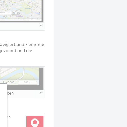
t
avigiert und Elemente 
gezoomt und die 
ngaben
m den 