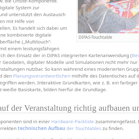
. die Onsite-Komponente. 
gitale System zur 
und unterstützt den Austausch 
n mit Hilfe von 
len. Es handelt sich dabei um 
ne kombinierte digitale 
DIPAS-Touchtable
erfläche („Multitouch“-
 mit einem leistungsfähigen 
rch den Einsatz der in DIPAS integrierten Kartenanwendung (
Bei
r Geodaten, digitaler Modelle und Simulationen nicht mehr nur 
ranstaltungen nutzbar. So kann während eines moderierten Grup
d den 
Planungsverantwortlichen
 mithilfe des Datentisches auf 
riffen werden. Interaktive Grundkarten, wie z. B. ein farbiger S
z-weiße Basiskarte, bilden hierfür die Grundlage.
uf der Veranstaltung richtig aufbauen u
onenten sind in einer 
Hardware-Packliste
 zusammengefasst. D
rrekten 
technischen Aufbau
 der Touchtables
 zu finden.