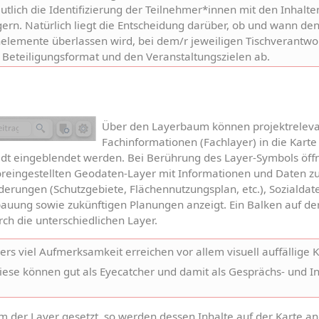
tlich die Identifizierung der Teilnehmer*innen mit den Inhalten
ern. Natürlich liegt die Entscheidung darüber, ob und wann de
elemente überlassen wird, bei dem/r jeweiligen Tischverantwor
Beteiligungsformat und den Veranstaltungszielen ab.
Über den Layerbaum können projektrelevan
Fachinformationen (Fachlayer) in die Karte
tadt eingeblendet werden. Bei Berührung des Layer-Symbols öffnet
reingestellten Geodaten-Layer mit Informationen und Daten zu z
erungen (Schutzgebiete, Flächennutzungsplan, etc.), Sozialdaten
uung sowie zukünftigen Planungen anzeigt. Ein Balken auf der 
rch die unterschiedlichen Layer.
rs viel Aufmerksamkeit erreichen vor allem visuell auffällige K
Diese können gut als Eyecatcher und damit als Gesprächs- und In
 der Layer gesetzt, so werden dessen Inhalte auf der Karte ang