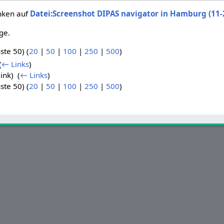
inken auf
Datei:Screenshot DIPAS navigator in Hamburg (11-
ge.
ste 50) (
20
|
50
|
100
|
250
|
500
)
(
← Links
)
ink) ‎
(
← Links
)
ste 50) (
20
|
50
|
100
|
250
|
500
)