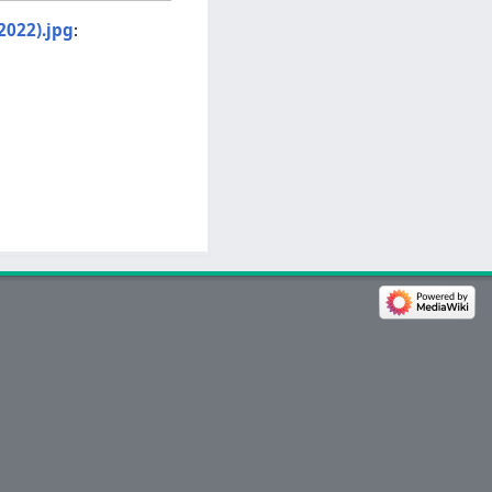
2022).jpg
: