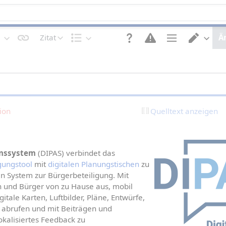
Zitat
Ä
T
S
S
E
e
t
e
d
x
r
i
i
t
u
t
t
g
k
e
o
e
t
n
r
s
u
o
w
t
r
p
e
ion
Quelltext anzeigen
a
t
c
l
i
h
t
o
s
e
n
e
n
e
l
n
n
ionssystem
 (DIPAS) verbindet das 
gungstool
 mit 
digitalen Planungstischen
 zu 
en System zur Bürgerbeteiligung. Mit 
und Bürger von zu Hause aus, mobil 
itale Karten, Luftbilder, Pläne, Entwürfe, 
abrufen und mit Beiträgen und 
alisiertes Feedback zu 