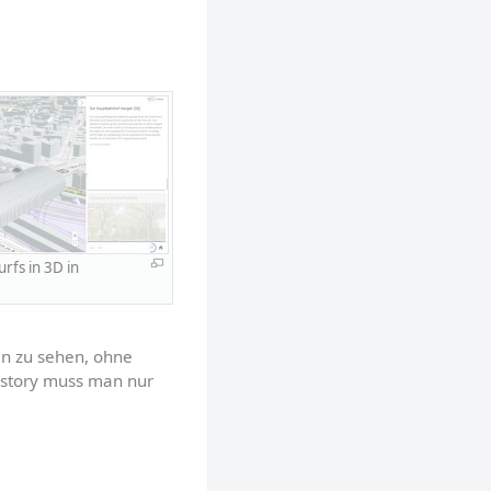
fs in 3D in 
n zu sehen, ohne 
story muss man nur 