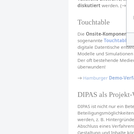
diskutiert
 werden. (→ We
Touchtable
Die 
Onsite-Komponente
sogenannte 
Touchtable
 (
digitale Datentische entwi
Modelle und Simulationen n
Der oft bestehende Medien
überwunden!
→ 
Hamburger 
Demo-Verf
DIPAS als Projekt-
DIPAS ist nicht nur ein Be
Beteiligungsmöglichkeite
werden, z. B. Hintergründe,
Abschluss eines Verfahrens
Gestaltung und Inhalte kö