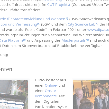
dtische Infrastrukturen). Im 
CUT-Projekt
 (Connected Urban Twi
dere Städte transferiert.
rde für Stadtentwicklung und Wohnen
 (BSW/Stadtwerkstatt)
ation und Vermessung
 (LGV) und dem 
City Science Lab
 der H
und wurde als „Public Code“ im Februar 2021 unter 
www.dipas.
Forschungseinrichtungen zur Nachnutzung und Weiterentwicklung 
Data Platform
 und Anpassung des 
Masterportals
 sind auch 
nd Daten zum Stromverbrauch auf Baublockebene verfügbar.
sung)
nten
DIPAS besteht aus 
einer 
Online-
 und 
einer 
Onsite-
Komponente
. Mit 
dem Digitalen 
Partizipationssyste