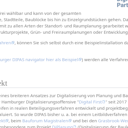
rei wählbar und kann von der gesamten 
e, Stadtteile, Baublöcke bis hin zu Einzelgrundstücken gehen. Da
mit zu allen Arten der Standort- und Raumplanung gearbeitet we
rukturprojekte, Grün- und Freiraumplanungen oder Entwicklung
ahren
, können Sie sich selbst durch eine Beispielinstallation d
rger DIPAS navigator hier als Beispiel
) werden alle Verfahren
ekt
eines breiteren Ansatzes zur Digitalisierung von Planung und Ba
Hamburger Digitalisierungsoffensive "
Digital First
" seit 2017
fen in realen Beteiligungsverfahren entwickelt und projektbeg
aluiert. So wurde DIPAS bisher u. a. bei einem Leitbildverfahren
ekt
, beim 
Bauforum Magistralen
 und bei den 
Grasbrook-Wer
insbesondere zum Projekt 
DiPlanung
 (Digitalisierung der Bau