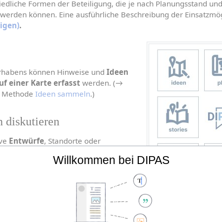
edliche Formen der Beteiligung, die je nach Planungsstand und
werden können. Eine ausführliche Beschreibung der Einsatzmögli
ligen)
.
orhabens können Hinweise und 
Ideen 
f einer Karte erfasst
 werden. (→ 
r Methode 
Ideen sammeln
.)
n diskutieren
ve 
Entwürfe
, Standorte oder 
iert, verglichen und diskutiert
Willkommen bei DIPAS
mationen zur Methode 
Pläne 
DIPAS Funktionen
. Konzepte oder Strategiepapiere, können abschnittsweise 
komme