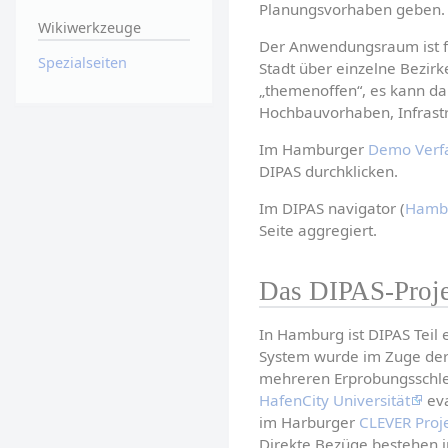
Planungsvorhaben geben.
Wikiwerkzeuge
Der Anwendungsraum ist f
Spezialseiten
Stadt über einzelne Bezirk
„themenoffen“, es kann da
Hochbauvorhaben, Infrast
Im Hamburger 
Demo Verf
DIPAS durchklicken.
Im DIPAS navigator (
Hambu
Seite aggregiert.
Das DIPAS-Proj
In Hamburg ist DIPAS Teil 
System wurde im Zuge der 
mehreren Erprobungsschlei
HafenCity Universität
 ev
im Harburger 
CLEVER Proj
Direkte Bezüge bestehen 