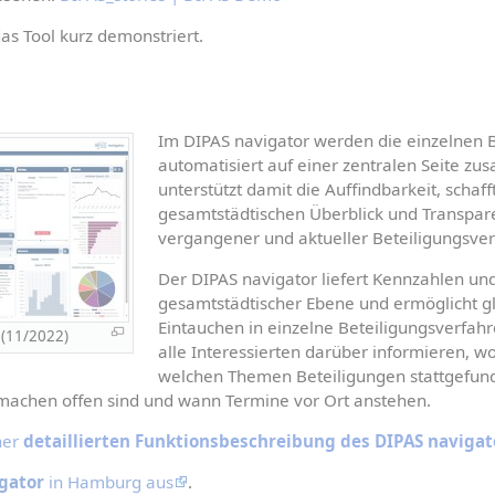
das Tool kurz demonstriert.
Im DIPAS navigator werden die einzelnen B
automatisiert auf einer zentralen Seite zu
unterstützt damit die Auffindbarkeit, schaff
gesamtstädtischen Überblick und Transpare
vergangener und aktueller Beteiligungsverf
Der DIPAS navigator liefert Kennzahlen und 
gesamtstädtischer Ebene und ermöglicht gle
Eintauchen in einzelne Beteiligungsverfahre
 (11/2022)
alle Interessierten darüber informieren, w
welchen Themen Beteiligungen stattgefund
machen offen sind und wann Termine vor Ort anstehen.
ner 
detaillierten Funktionsbeschreibung des DIPAS navigat
gator
 in Hamburg aus
.