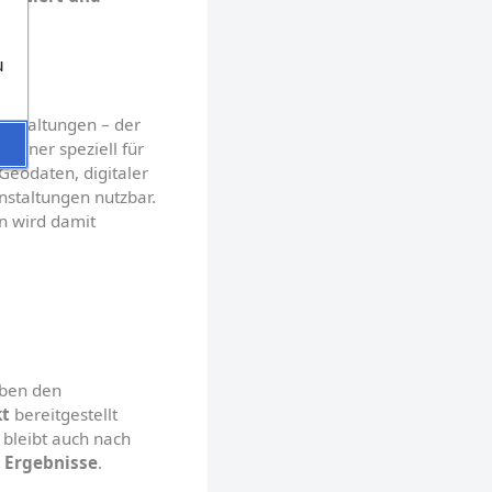
u
anstaltungen – der 
z einer speziell für 
eodaten, digitaler 
staltungen nutzbar. 
 wird damit 
ben den 
kt
 bereitgestellt 
 bleibt auch nach 
 Ergebnisse
. 