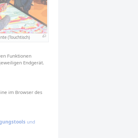
te (Touchtisch)
en Funktionen 
 jeweiligen Endgerät.
 
line im Browser des 
igungstools
 und 