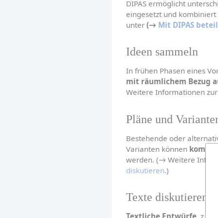
DIPAS ermöglicht unterschi
eingesetzt und kombiniert 
unter 
(→ 
Mit DIPAS betei
Ideen sammeln
In frühen Phasen eines V
mit räumlichem Bezug au
Weitere Informationen zu
Pläne und Variante
Bestehende oder alternati
Varianten können 
komment
werden. (→ Weitere Infor
diskutieren
.)
Texte diskutieren
Textliche Entwürfe
, z. B