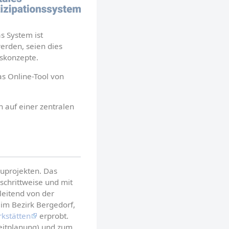
s System ist 
rden, seien dies 
skonzepte.
as Online-Tool von 
 auf einer zentralen 
uprojekten. Das 
 schrittweise und mit 
leitend von der 
 im Bezirk Bergedorf, 
kstätten
 erprobt. 
leitplanung) und zum 