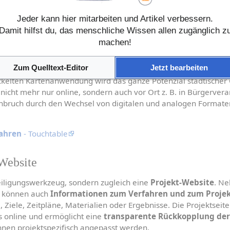
itere Informationen zur Methode 
Texte diskutieren
.)
Jeder kann hier mitarbeiten und Artikel verbessern.
Damit hilfst du, das menschliche Wissen allen zugänglich z
machen!
 von DIPAS ist das digitale Beteiligungswerkzeug für Präsenzver
Zum Quelltext-Editor
Jetzt bearbeiten
→ 
Einsatzhinweise
, → 
Aufbau der Touchtables
). Durch den Einsat
ckelten Kartenanwendung wird das ganze Potenzial städtischer G
icht mehr nur online, sondern auch vor Ort z. B. in Bürgerveran
bruch durch den Wechsel von digitalen und analogen Formaten
ahren
 - Touchtable
Website
teiligungswerkzeug, sondern zugleich eine 
Projekt-Website
. Ne
n können auch 
Informationen zum Verfahren und zum Proje
 Ziele, Zeitpläne, Materialien oder Ergebnisse. Die Projektseite
 online und ermöglicht eine 
transparente Rückkopplung der
nnen projektspezifisch angepasst werden.