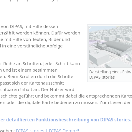
DIPAS stories ist ein Modul von DIPAS, mit Hilfe dessen 
erzählt
 werden können. Dafür werden 
 mit Hilfe von Texten, Bilder und 
 in eine verständliche Abfolge 
r Reihe an Schritten. Jeder Schritt kann 
n und ist einem bestimmten 
Darstellung eines Entwur
n. Beim Scrollen durch die Schritte 
DIPAS_stories
passt sich der Kartenausschnitt 
chtbaren Inhalt an. Der Nutzer wird 
 Geschichte geführt und bekommt dabei die entsprechenden Karte
en oder die digitale Karte bedienen zu müssen. Zum Lesen der 
ner 
detaillierten Funktionsbeschreibung von DIPAS stories.
ssehen: 
DIPAS_stories | DIPAS Demo