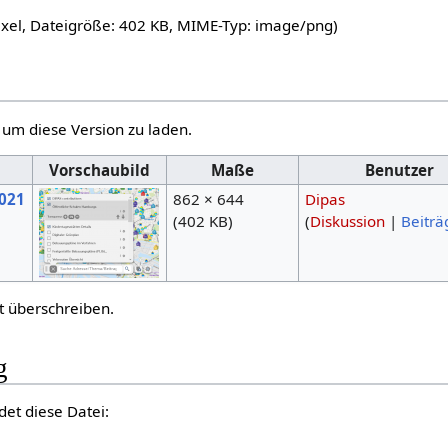
ixel, Dateigröße: 402 KB, MIME-Typ:
image/png
)
, um diese Version zu laden.
m
Vorschaubild
Maße
Benutzer
2021
862 × 644
Dipas
(402 KB)
(
Diskussion
|
Beiträ
t überschreiben.
g
det diese Datei: