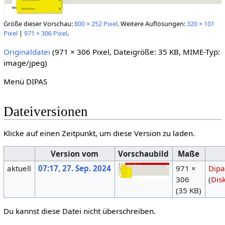
Größe dieser Vorschau:
800 × 252 Pixel
.
Weitere Auflösungen:
320 × 101
Pixel
|
971 × 306 Pixel
.
Originaldatei
‎
(971 × 306 Pixel, Dateigröße: 35 KB, MIME-Typ:
image/jpeg
)
Menü DIPAS
Dateiversionen
Klicke auf einen Zeitpunkt, um diese Version zu laden.
Version vom
Vorschaubild
Maße
aktuell
07:17, 27. Sep. 2024
971 ×
Dipa
306
(
Dis
(35 KB)
Du kannst diese Datei nicht überschreiben.