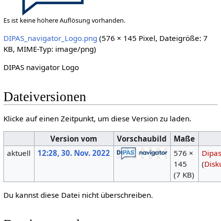
Es ist keine höhere Auflösung vorhanden.
DIPAS_navigator_Logo.png
‎
(576 × 145 Pixel, Dateigröße: 7
KB, MIME-Typ:
image/png
)
DIPAS navigator Logo
Dateiversionen
Klicke auf einen Zeitpunkt, um diese Version zu laden.
Version vom
Vorschaubild
Maße
aktuell
12:28, 30. Nov. 2022
576 ×
Dipa
145
(
Disk
(7 KB)
Du kannst diese Datei nicht überschreiben.