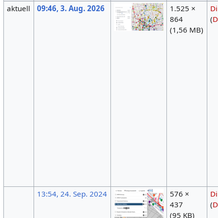
aktuell
09:46, 3. Aug. 2026
1.525 ×
Di
864
(
D
(1,56 MB)
13:54, 24. Sep. 2024
576 ×
Di
437
(
D
(95 KB)